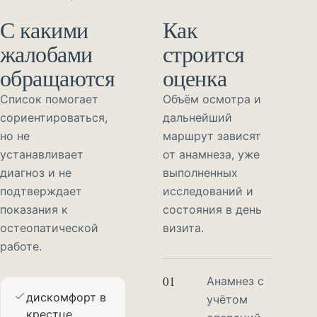
С какими
Как
жалобами
строится
обращаются
оценка
Список помогает
Объём осмотра и
сориентироваться,
дальнейший
но не
маршрут зависят
устанавливает
от анамнеза, уже
диагноз и не
выполненных
подтверждает
исследований и
показания к
состояния в день
остеопатической
визита.
работе.
01
Анамнез с
дискомфорт в
учётом
крестце,