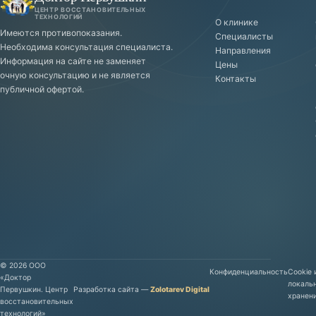
ЦЕНТР ВОССТАНОВИТЕЛЬНЫХ
ТЕХНОЛОГИЙ
О клинике
Имеются противопоказания.
Специалисты
Необходима консультация специалиста.
Направления
Информация на сайте не заменяет
Цены
очную консультацию и не является
Контакты
публичной офертой.
©
2026
ООО
Конфиденциальность
Cookie 
«Доктор
локаль
Первушкин. Центр
Разработка сайта
—
Zolotarev Digital
хранен
восстановительных
технологий»