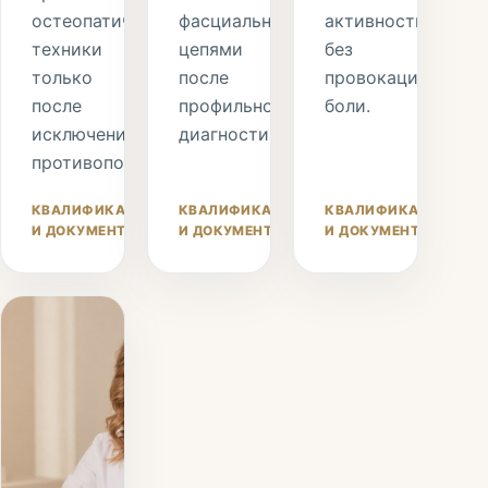
остеопатические
фасциальными
активности
техники
цепями
без
только
после
провокации
после
профильной
боли.
исключения
диагностики.
противопоказаний.
КВАЛИФИКАЦИЯ
КВАЛИФИКАЦИЯ
КВАЛИФИКАЦИЯ
И ДОКУМЕНТЫ
И ДОКУМЕНТЫ
И ДОКУМЕНТЫ