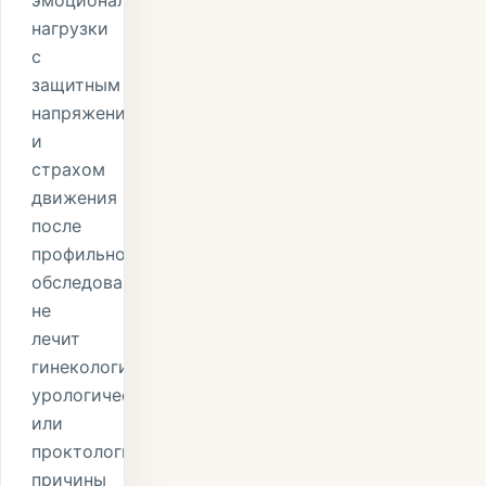
эмоциональной
нагрузки
с
защитным
напряжением
и
страхом
движения
после
профильного
обследования;
не
лечит
гинекологические,
урологические
или
проктологические
причины