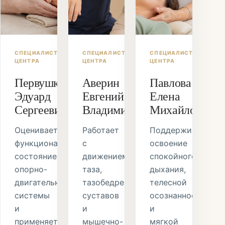
СПЕЦИАЛИСТ
СПЕЦИАЛИСТ
СПЕЦИАЛИСТ
ЦЕНТРА
ЦЕНТРА
ЦЕНТРА
Первушкин
Аверин
Павлова
Эдуард
Евгений
Елена
Сергеевич
Владимирович
Михайловна
Оценивает
Работает
Поддерживает
функциональное
с
освоение
состояние
движением
спокойного
опорно-
таза,
дыхания,
двигательной
тазобедренных
телесной
системы
суставов
осознанности
и
и
и
применяет
мышечно-
мягкой