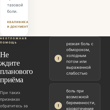
тазовой
боли.
КВАЛИФИКАЦИЯ
И ДОКУМЕНТЫ
НЕОТЛОЖНАЯ
ПОМОЩЬ
резкая боль с
обмороком,
Не
холодным
!
ждите
потом или
выраженной
планового
слабостью
приёма
боль при
При таких
возможной
признаках
беременности,
!
обратитесь за
кровотечение