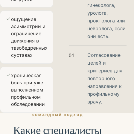
гинеколога,
уролога,
ощущение
проктолога или
асимметрии и
невролога, если
ограничение
они есть.
движения в
тазобедренных
04
суставах
Согласование
целей и
критериев для
хроническая
повторного
боль при уже
направления к
выполненном
профильному
профильном
врачу.
обследовании
КОМАНДНЫЙ ПОДХОД
Какие специалисты