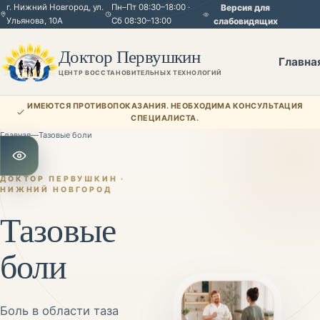
г. Нижний Новгород, ул.
Пн–Пт 08:30–18:00 ·
Версия для
Ульянова, 10А
Сб 08:30–13:00
слабовидящих
Доктор Первушкин
Главна
ЦЕНТР ВОССТАНОВИТЕЛЬНЫХ ТЕХНОЛОГИЙ
ИМЕЮТСЯ ПРОТИВОПОКАЗАНИЯ. НЕОБХОДИМА КОНСУЛЬТАЦИЯ
СПЕЦИАЛИСТА.
Главная
—
Тазовые боли
Открыть настройки для слабовидящих
ДОКТОР ПЕРВУШКИН ·
НИЖНИЙ НОВГОРОД
Тазовые
боли
Боль в области таза