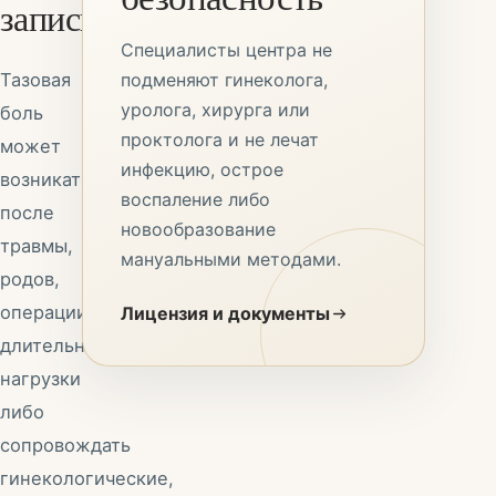
записи
Специалисты центра не
Тазовая
подменяют гинеколога,
уролога, хирурга или
боль
проктолога и не лечат
может
инфекцию, острое
возникать
воспаление либо
после
новообразование
травмы,
мануальными методами.
родов,
операции,
Лицензия и документы
длительной
нагрузки
либо
сопровождать
гинекологические,