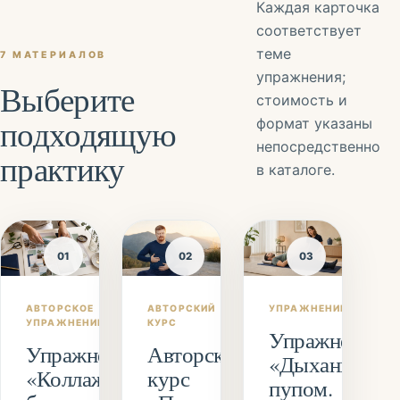
Каждая карточка
соответствует
теме
7 МАТЕРИАЛОВ
упражнения;
Выберите
стоимость и
подходящую
формат указаны
непосредственно
практику
в каталоге.
01
02
03
АВТОРСКИЙ
АВТОРСКОЕ
УПРАЖНЕНИЕ
КУРС
УПРАЖНЕНИЕ
Упражнение
Авторский
Упражнение
«Дыхание
курс
«Коллаж
пупом.