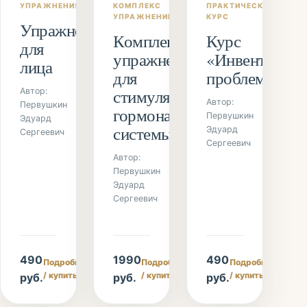
УПРАЖНЕНИЯ
КОМПЛЕКС
ПРАКТИЧЕСКИЙ
УПРАЖНЕНИЙ
КУРС
Упражнения
Комплекс
Курс
для
упражнений
«Инвентариза
лица
для
проблемы»
стимуляции
Автор:
Автор:
Первушкин
гормональной
Первушкин
Эдуард
системы
Эдуард
Сергеевич
Сергеевич
Автор:
Первушкин
Эдуард
Сергеевич
490
1990
490
Подробнее
Подробнее
Подробнее
/ купить
/ купить
/ купить
руб.
руб.
руб.