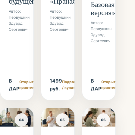
«Пранаяма»
будущего»
Базовая
версия»
Автор:
Автор:
Первушкин
Первушкин
Автор:
Эдуард
Эдуард
Первушкин
Сергеевич
Сергеевич
Эдуард
Сергеевич
В
1499
В
Открыть
Подробнее
Открыть
практику
/ купить
практику
ДАР
руб.
ДАР
04
05
06