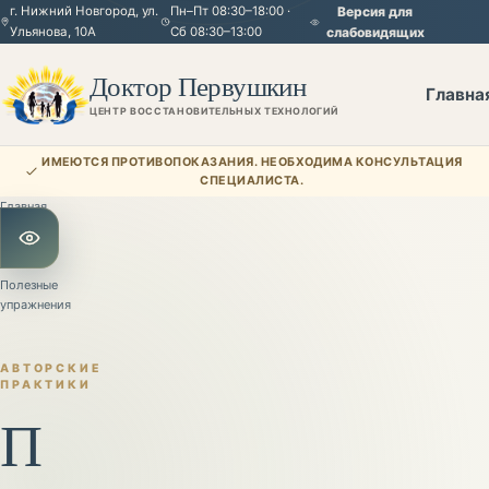
г. Нижний Новгород, ул.
Пн–Пт 08:30–18:00 ·
Версия для
Ульянова, 10А
Сб 08:30–13:00
слабовидящих
Доктор Первушкин
Главна
ЦЕНТР ВОССТАНОВИТЕЛЬНЫХ ТЕХНОЛОГИЙ
ИМЕЮТСЯ ПРОТИВОПОКАЗАНИЯ. НЕОБХОДИМА КОНСУЛЬТАЦИЯ
СПЕЦИАЛИСТА.
Главная
—
Полезное
Открыть настройки для слабовидящих
—
Полезные
упражнения
АВТОРСКИЕ
ПРАКТИКИ
П