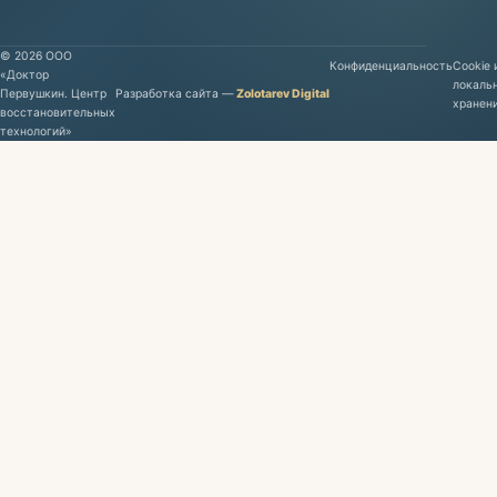
©
2026
ООО
Конфиденциальность
Cookie 
«Доктор
локаль
Первушкин. Центр
Разработка сайта
—
Zolotarev Digital
хранен
восстановительных
технологий»