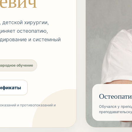
евич
 детской хирургии,
диняет остеопатию,
одирование и системный
ародное обучение
тификаты
Остеопати
оказаний и противопоказаний и
Обучался у препо
преподавательск