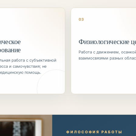
03
ическое
Физиологические ц
рование
Работа с движением, осанко
взаимосвязями разных облас
ьная работа с субъективной
есса и самочувствия; не
медицинскую помощь.
ФИЛОСОФИЯ РАБОТЫ