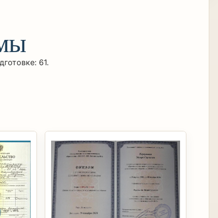
омы
готовке: 61.