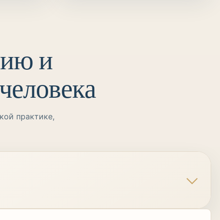
гию и
человека
кой практике,