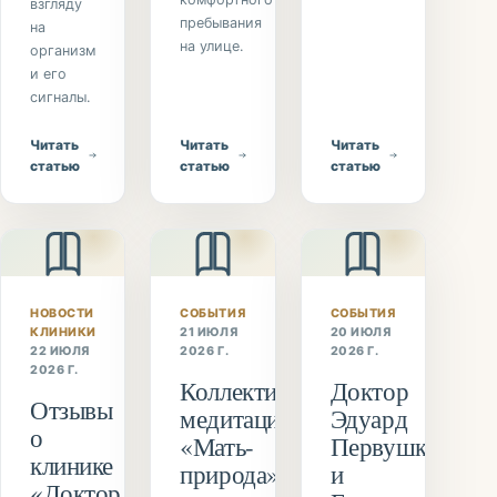
взгляду
пребывания
на
на улице.
организм
и его
сигналы.
Читать
Читать
Читать
статью
статью
статью
НОВОСТИ
СОБЫТИЯ
СОБЫТИЯ
КЛИНИКИ
21 ИЮЛЯ
20 ИЮЛЯ
22 ИЮЛЯ
2026 Г.
2026 Г.
2026 Г.
Коллективная
Доктор
Отзывы
медитация
Эдуард
о
«Мать-
Первушкин
клинике
природа»
и
«Доктор