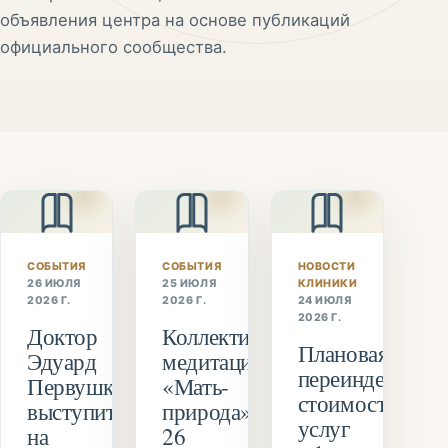
объявления центра на основе публикаций
официального сообщества.
СОБЫТИЯ
СОБЫТИЯ
НОВОСТИ
26 ИЮЛЯ
25 ИЮЛЯ
КЛИНИКИ
2026 Г.
2026 Г.
24 ИЮЛЯ
2026 Г.
Доктор
Коллективная
Плановая
Эдуард
медитация
переиндексация
Первушкин
«Мать-
стоимости
выступит
природа»
услуг
на
26