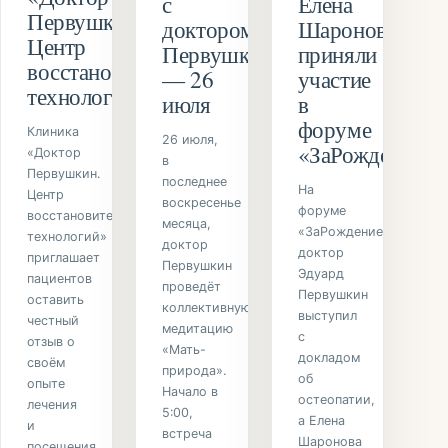
с
Елена
Первушкин.
доктором
Шаронова
Центр
Первушкиным
приняли
восстановительных
— 26
участие
технологий»
июля
в
форуме
Клиника
26 июля,
«ЗаРождение»
«Доктор
в
Первушкин.
последнее
На
Центр
воскресенье
форуме
восстановительных
месяца,
«ЗаРождение»
технологий»
доктор
доктор
приглашает
Первушкин
Эдуард
пациентов
проведёт
Первушкин
оставить
коллективную
выступил
честный
медитацию
с
отзыв о
«Мать-
докладом
своём
природа».
об
опыте
Начало в
остеопатии,
лечения
5:00,
а Елена
и
встреча
Шаронова
посещения.