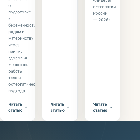
«Лидеры
о
остеопатии
подготовке
России
к
— 2026».
беременности,
родам и
материнству
через
призму
здоровья
женщины,
работы
тела и
остеопатического
подхода.
Читать
Читать
Читать
статью
статью
статью