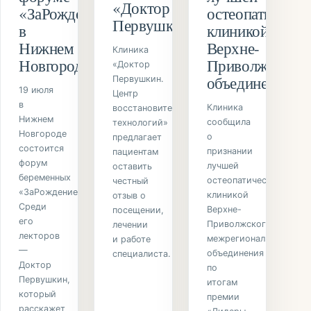
«Доктор
«ЗаРождение»
остеопатическо
Первушкин»
в
клиникой
Нижнем
Верхне-
Клиника
Новгороде
Приволжского
«Доктор
объединения
Первушкин.
19 июля
Центр
в
Клиника
восстановительных
Нижнем
сообщила
технологий»
Новгороде
о
предлагает
состоится
признании
пациентам
форум
лучшей
оставить
беременных
остеопатической
честный
«ЗаРождение».
клиникой
отзыв о
Среди
Верхне-
посещении,
его
Приволжского
лечении
лекторов
межрегионального
и работе
—
объединения
специалиста.
Доктор
по
Первушкин,
итогам
который
премии
расскажет