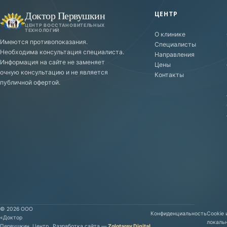
Доктор Первушкин
ЦЕНТР
ЦЕНТР ВОССТАНОВИТЕЛЬНЫХ
ТЕХНОЛОГИЙ
О клинике
Имеются противопоказания.
Специалисты
Необходима консультация специалиста.
Направления
Информация на сайте не заменяет
Цены
очную консультацию и не является
Контакты
публичной офертой.
©
2026
ООО
Конфиденциальность
Cookie 
«Доктор
локаль
Первушкин. Центр
Разработка сайта
—
Zolotarev Digital