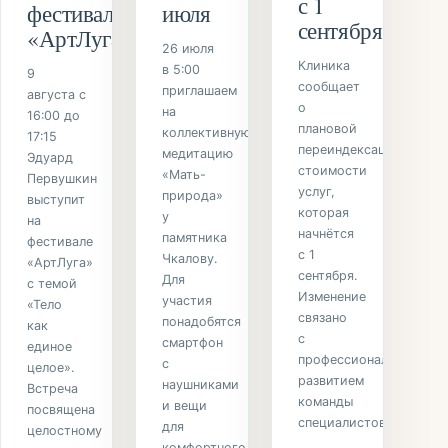
с 1
фестивале
июля
сентября
«АртЛуга»
26 июля
Клиника
в 5:00
9
сообщает
приглашаем
августа с
о
на
16:00 до
плановой
коллективную
17:15
переиндексации
медитацию
Эдуард
стоимости
«Мать-
Первушкин
услуг,
природа»
выступит
которая
у
на
начнётся
памятника
фестивале
с 1
Чкалову.
«АртЛуга»
сентября.
Для
с темой
Изменение
участия
«Тело
связано
понадобятся
как
с
смартфон
единое
профессиональным
с
целое».
развитием
наушниками
Встреча
команды
и вещи
посвящена
специалистов.
для
целостному
комфортного