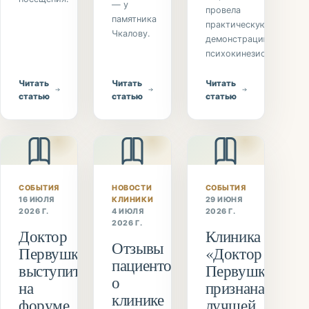
— у
провела
памятника
практическую
Чкалову.
демонстрацию
психокинезиологии.
Читать
Читать
Читать
статью
статью
статью
СОБЫТИЯ
НОВОСТИ
СОБЫТИЯ
16 ИЮЛЯ
КЛИНИКИ
29 ИЮНЯ
2026 Г.
4 ИЮЛЯ
2026 Г.
2026 Г.
Доктор
Клиника
Отзывы
Первушкин
«Доктор
пациентов
выступит
Первушкин»
о
на
признана
клинике
форуме
лучшей