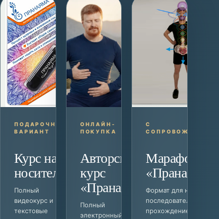
ПОДАРОЧНЫЙ
ОНЛАЙН-
С
ВАРИАНТ
ПОКУПКА
СОПРОВОЖДЕНИЕ
Курс на
Авторский
Марафон
носителе
курс
«Пранаяма»
«Пранаяма»
Полный
Формат для новичков 
видеокурс и
последовательным
Полный
текстовые
прохождением
электронный курс