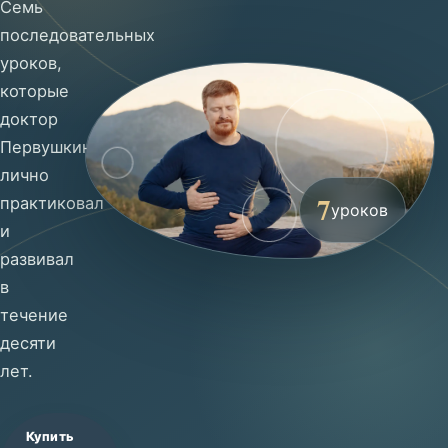
Семь
последовательных
уроков,
которые
доктор
Первушкин
лично
7
практиковал
уроков
и
развивал
в
течение
десяти
лет.
Купить