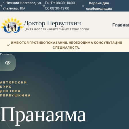
г. Нижний Новгород, ул.
Пн–Пт 08:30–18:00 ·
Версия для
Ульянова, 10А
Сб 08:30–13:00
слабовидящих
Доктор Первушкин
Главна
ЦЕНТР ВОССТАНОВИТЕЛЬНЫХ ТЕХНОЛОГИЙ
ИМЕЮТСЯ ПРОТИВОПОКАЗАНИЯ. НЕОБХОДИМА КОНСУЛЬТАЦИЯ
СПЕЦИАЛИСТА.
Главная
—
Полезное
Открыть настройки для слабовидящих
АВТОРСКИЙ
КУРС
ДОКТОРА
ПЕРВУШКИНА
Пранаяма