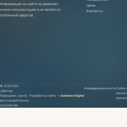
Информация на сайте не заменяет
Цены
очную консультацию и не является
Контакты
публичной офертой.
©
2026
ООО
Конфиденциальность
Cookie 
«Доктор
локаль
Первушкин. Центр
Разработка сайта
—
Zolotarev Digital
хранен
восстановительных
технологий»