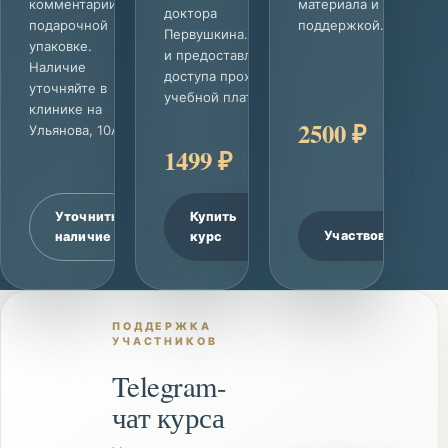
комментарии в
материала и
доктора
подарочной
поддержкой.
Первушкина. Оплата
упаковке.
и предоставление
Наличие
доступа проходят на
уточняйте в
учебной платформе.
клинике на
2500 ₽
Ульянова, 10А.
1499 ₽
Уточнить
Купить
Участвовать
наличие
курс
ПОДДЕРЖКА
УЧАСТНИКОВ
Telegram-
чат курса