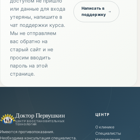
доступом не пришло
или данные для входа
Написать в
поддержку
утеряны, напишите в
чат поддержки курса.
Мы не отправляем
вас обратно на
старый сайт и не
просим вводить
пароль на этой
странице.
Доктор Первушкин
ЦЕНТР
ЦЕНТР ВОССТАНОВИТЕЛЬНЫХ
ТЕХНОЛОГИЙ
О клинике
Имеются противопоказания.
Специалисты
Необходима консультация специалиста.
Направления