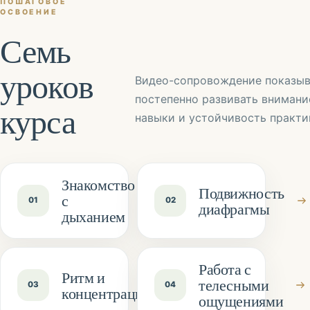
ПОШАГОВОЕ
ОСВОЕНИЕ
Семь
уроков
Видео-сопровождение показыв
постепенно развивать внимани
курса
навыки и устойчивость практи
Знакомство
Подвижность
с
01
02
диафрагмы
дыханием
Работа с
Ритм и
телесными
03
04
концентрация
ощущениями