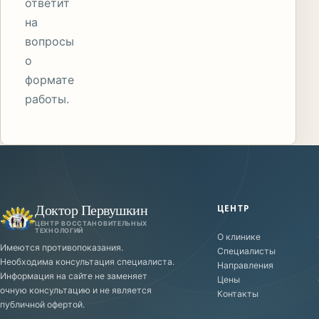
ответит
на
вопросы
о
формате
работы.
Доктор Первушкин
ЦЕНТР
ЦЕНТР ВОССТАНОВИТЕЛЬНЫХ
ТЕХНОЛОГИЙ
О клинике
Имеются противопоказания.
Специалисты
Необходима консультация специалиста.
Направления
Информация на сайте не заменяет
Цены
очную консультацию и не является
Контакты
публичной офертой.