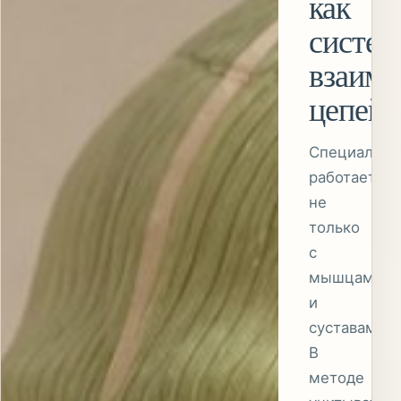
как
систем
взаимо
цепей
Специалист
работает
не
только
с
мышцами
и
суставами.
В
методе