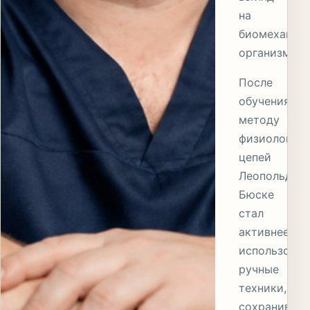
на
биомеханик
организма.
После
обучения
методу
физиологиче
цепей
Леопольда
Бюске
стал
активнее
использоват
ручные
техники,
сохранив