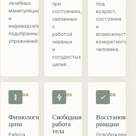
лечебных
при
под
манипуляций
состояниях,
возраст,
и
связанных
состояние
индивидуально
с
и
подобранных
работой
возможности
упражнений.
нервных
конкретного
и
человека.
сосудистых
цепей.
04
05
06
Физиологические
Свободная
Восстановите
цепи
работа
реакции
тела
Работа
Освобождение