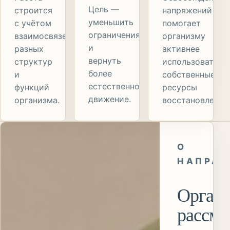
Цель —
строится
напряжений
уменьшить
с учётом
помогает
ограничения
взаимосвязей
организму
и
разных
активнее
вернуть
структур
использовать
более
и
собственные
естественное
функций
ресурсы
движение.
организма.
восстановления
О
НАПРАВ
Орган
рассма