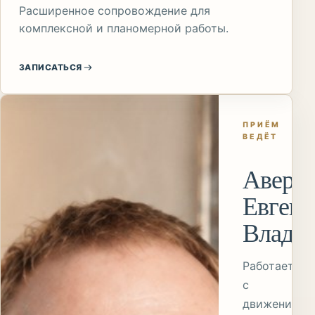
Расширенное сопровождение для
комплексной и планомерной работы.
ЗАПИСАТЬСЯ
ПРИЁМ
ВЕДЁТ
Авери
Евген
Влади
Работает
с
движением