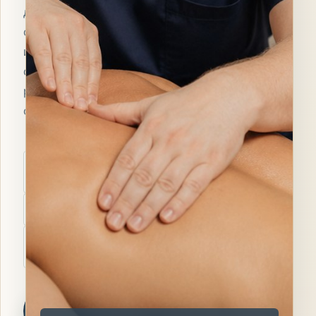
движение,
осанку
и
согласованную
работу
организма.
Мышечно-
фасциальные
цепи
Осанка и
движение
Упражнения для
самостоятельной
поддержки
Записаться