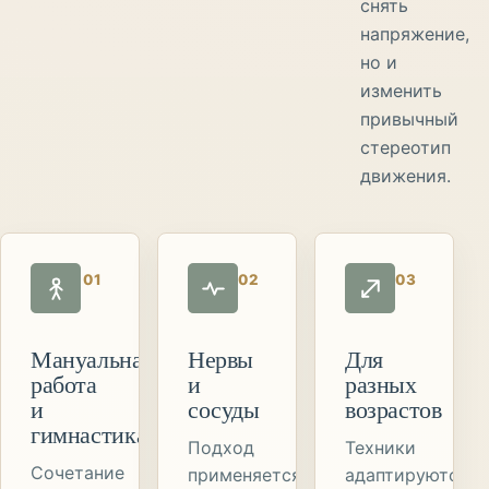
снять
напряжение,
но и
изменить
привычный
стереотип
движения.
01
02
03
Мануальная
Нервы
Для
работа
и
разных
и
сосуды
возрастов
гимнастика
Подход
Техники
Сочетание
применяется
адаптируются