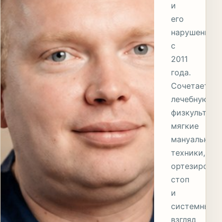
и
его
нарушениям
с
2011
года.
Сочетает
лечебную
физкультуру,
мягкие
мануальные
техники,
ортезирован
стоп
и
системный
взгляд