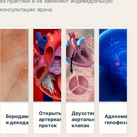
из практики и не заменяют индивидуальную
консультацию врача.
Открытый
Двухстворчатый
Бородавка
Аденома
артериальный
аортальный
и декодаж
гипофиза
проток
клапан