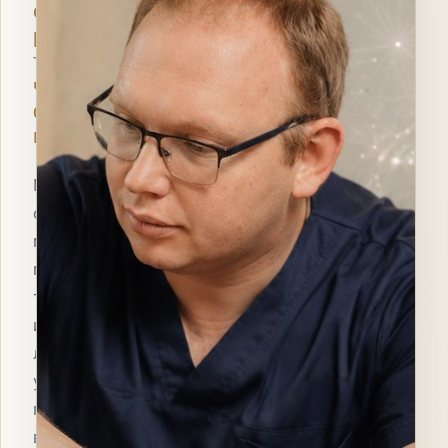
свободная
работа
тела
через
физиологические
цепи
Метод
объединяет
мягкие
мануальные
техники
и
лечебные
упражнения,
помогая
восстановить