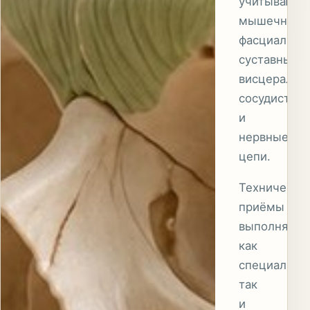
учитываютс
мышечно-
фасциальны
суставные,
висцеральн
сосудистые
и
нервные
цепи.
Технически
приёмы
выполняет
как
специалист,
так
и