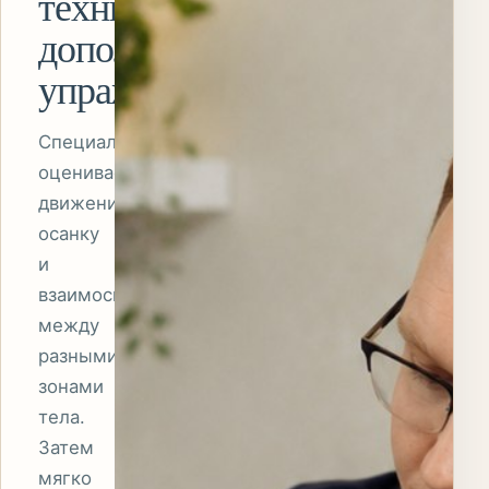
техники
дополняются
упражнениями
Специалист
оценивает
движения,
осанку
и
взаимосвязи
между
разными
зонами
тела.
Затем
мягко