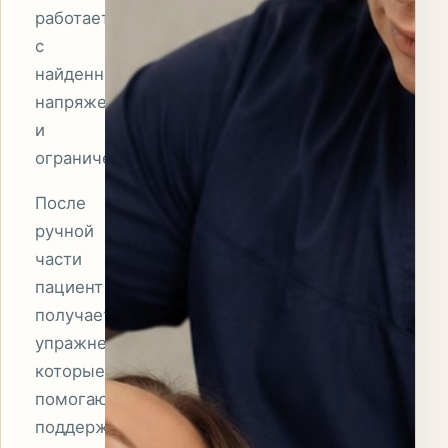
работает
с
найденными
напряжениями
и
ограничениями.
После
ручной
части
пациент
получает
упражнения,
которые
помогают
поддерживать