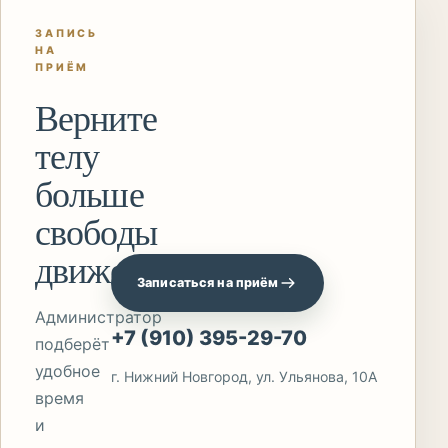
ЗАПИСЬ
НА
ПРИЁМ
Верните
телу
больше
свободы
движения
Записаться на приём
Администратор
+7 (910) 395-29-70
подберёт
удобное
г. Нижний Новгород, ул. Ульянова, 10А
время
и