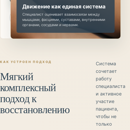
на приём
Движение как единая система
Специалист оценивает взаимосвязи между
О
мышцами, фасциями, суставами, внутренними
специалисте
органами, сосудами и нервами.
КАК УСТРОЕН ПОДХОД
Система
сочетает
Мягкий
работу
комплексный
специалиста
и активное
подход к
участие
восстановлению
пациента,
чтобы не
только