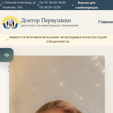
г. Нижний Новгород, ул.
Пн–Пт 08:30–18:00 ·
Версия для
Ульянова, 10А
Сб 08:30–13:00
слабовидящих
Доктор Первушкин
Главна
ЦЕНТР ВОССТАНОВИТЕЛЬНЫХ ТЕХНОЛОГИЙ
ИМЕЮТСЯ ПРОТИВОПОКАЗАНИЯ. НЕОБХОДИМА КОНСУЛЬТАЦИЯ
СПЕЦИАЛИСТА.
Открыть настройки для слабовидящих
НАПРАВЛЕНИЕ
КЛИНИКИ
Метод
Бюске