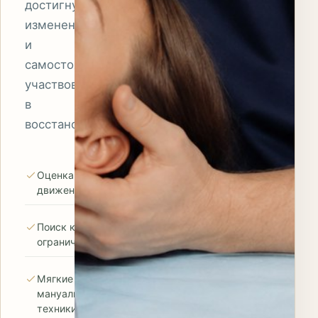
достигнутые
изменения
и
самостоятельно
участвовать
в
восстановлении.
Оценка осанки и
движения
Поиск ключевых
ограничений
Мягкие
мануальные
техники