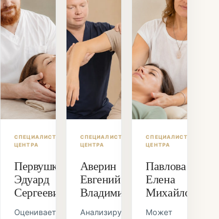
СПЕЦИАЛИСТ
СПЕЦИАЛИСТ
СПЕЦИАЛИСТ
ЦЕНТРА
ЦЕНТРА
ЦЕНТРА
Первушкин
Аверин
Павлова
Эдуард
Евгений
Елена
Сергеевич
Владимирович
Михайловна
Оценивает
Анализирует
Может