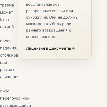
восстанавливают
травма
разорванные связки или
может
сухожилия. Они не должны
быть
маскировать боль ради
острой
раннего возвращения к
—
соревнованиям.
после
падения,
Лицензия и документы
столкновения
или
резкого
движения
—
либо
перегрузочной,
развивающейся