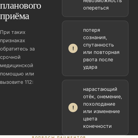
невозможность
планового
опереться
приёма
потеря
При таких
сознания,
признаках
спутанность
!
обратитесь за
или повторная
срочной
рвота после
медицинской
удара
помощью или
вызовите 112:
нарастающий
отёк, онемение,
похолодание
!
или изменение
цвета
конечности
ВОПРОСЫ ПАЦИЕНТОВ