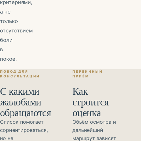
критериями,
а не
только
отсутствием
боли
в
покое.
ПОВОД ДЛЯ
ПЕРВИЧНЫЙ
КОНСУЛЬТАЦИИ
ПРИЁМ
С какими
Как
жалобами
строится
обращаются
оценка
Список помогает
Объём осмотра и
сориентироваться,
дальнейший
но не
маршрут зависят