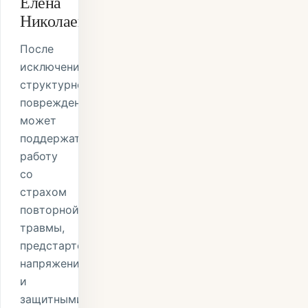
Елена
Николаевна
После
исключения
структурного
повреждения
может
поддержать
работу
со
страхом
повторной
травмы,
предстартовым
напряжением
и
защитными