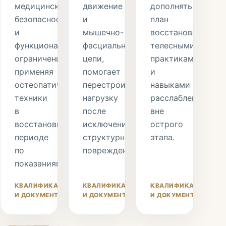
медицинскую
движение
дополнять
безопасность
и
план
и
мышечно-
восстановительн
функциональные
фасциальные
телесными
ограничения,
цепи,
практиками
применяя
помогает
и
остеопатические
перестроить
навыками
техники
нагрузку
расслабления
в
после
вне
восстановительном
исключения
острого
периоде
структурного
этапа.
по
повреждения.
показаниям.
КВАЛИФИКАЦИЯ
КВАЛИФИКАЦИЯ
КВАЛИФИКАЦИЯ
И ДОКУМЕНТЫ
И ДОКУМЕНТЫ
И ДОКУМЕНТЫ