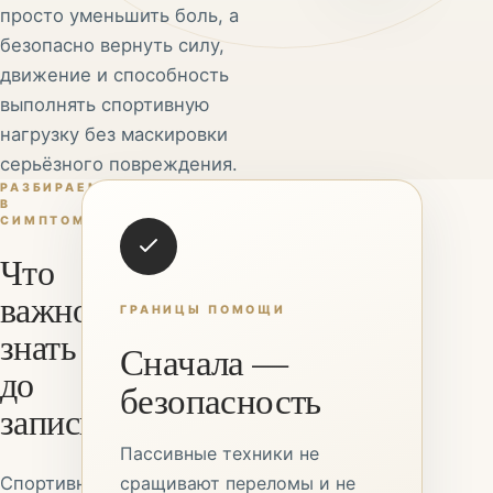
просто уменьшить боль, а
безопасно вернуть силу,
движение и способность
выполнять спортивную
нагрузку без маскировки
серьёзного повреждения.
РАЗБИРАЕМСЯ
В
СИМПТОМАХ
Что
важно
ГРАНИЦЫ ПОМОЩИ
знать
Сначала —
до
безопасность
записи
Пассивные техники не
Спортивная
сращивают переломы и не