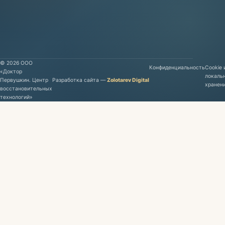
©
2026
ООО
Конфиденциальность
Cookie 
«Доктор
локаль
Первушкин. Центр
Разработка сайта
—
Zolotarev Digital
хранен
восстановительных
технологий»