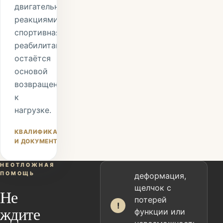
двигательными
реакциями;
спортивная
реабилитация
остаётся
основой
возвращения
к
нагрузке.
КВАЛИФИКАЦИЯ
И ДОКУМЕНТЫ
НЕОТЛОЖНАЯ
ПОМОЩЬ
деформация,
щелчок с
Не
потерей
!
ждите
функции или